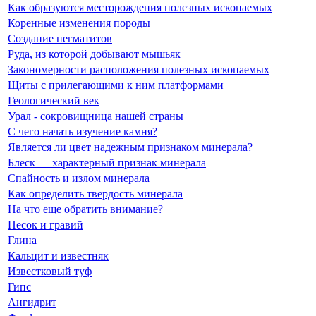
Как образуются месторождения полезных ископаемых
Коренные изменения породы
Создание пегматитов
Руда, из которой добывают мышьяк
Закономерности расположения полезных ископаемых
Щиты с прилегающими к ним платформами
Геологический век
Урал - сокровищница нашей страны
С чего начать изучение камня?
Является ли цвет надежным признаком минерала?
Блеск — характерный признак минерала
Спайность и излом минерала
Как определить твердость минерала
На что еще обратить внимание?
Песок и гравий
Глина
Кальцит и известняк
Известковый туф
Гипс
Ангидрит