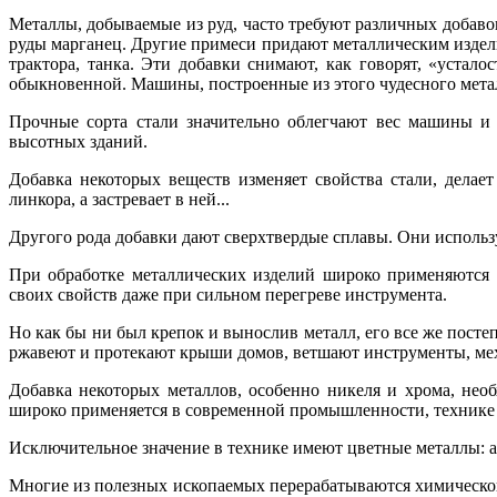
Металлы, добываемые из руд, часто требуют различных добаво
руды марганец. Другие примеси придают металлическим издел
трактора, танка. Эти добавки снимают, как говорят, «устало
обыкновенной. Машины, построенные из этого чудесного метал
Прочные сорта стали значительно облегчают вес машины и 
высотных зданий.
Добавка некоторых веществ изменяет свойства стали, делает
линкора, а застревает в ней...
Другого рода добавки дают сверхтвердые сплавы. Они использ
При обработке металлических изделий широко применяются р
своих свойств даже при сильном перегреве инструмента.
Но как бы ни был крепок и вынослив металл, его все же посте
ржавеют и протекают крыши домов, ветшают инструменты, мех
Добавка некоторых металлов, особенно никеля и хрома, нео
широко применяется в современной промышленности, технике 
Исключительное значение в технике имеют цветные металлы: а
Многие из полезных ископаемых перерабатываются химическо