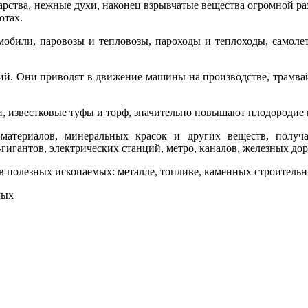
карства, нежные духи, наконец взрывчатые вещества огромной р
отах.
омобили, паровозы и тепловозы, пароходы и теплоходы, самол
ций. Они приводят в движение машины на производстве, трамвай
, известковые туфы и торф, значительно повышают плодородие 
материалов, минеральных красок и других веществ, получ
гигантов, электрических станций, метро, каналов, железных доро
 в полезных ископаемых: металле, топливе, каменных строительн
мых