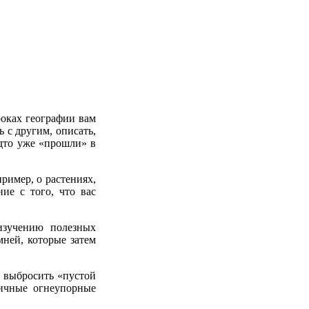
роках географии вам
 с другим, описать,
удто уже «прошли» в
ример, о растениях,
ие с того, что вас
изучению полезных
мней, которые затем
о выбросить «пустой
личные огнеупорные