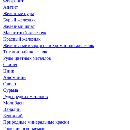
Фосфорит
Апатит
Железные руды
Бурый железняк
Железный шпат
Магнитный железняк
Красный железняк
Железистые кварциты и хромистый железняк
Титанистый железняк
Руды цветных металлов
Свинец
Цинк
Алюминий
Олово
Сурьма
Руды редких металлов
Молибден
Ванадий
Бериллий
Природные минеральные краски
Горючие ископаемые