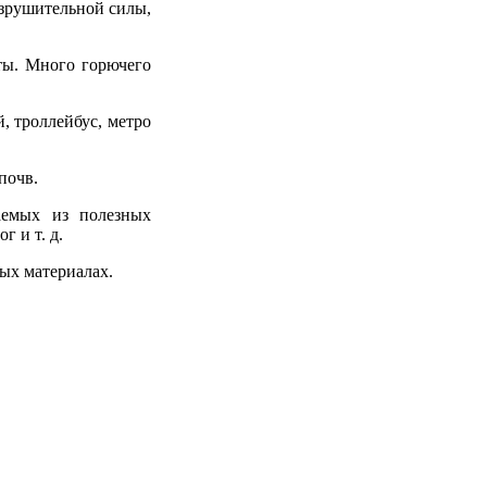
азрушительной силы,
еты. Много горючего
, троллейбус, метро
почв.
аемых из полезных
г и т. д.
ых материалах.