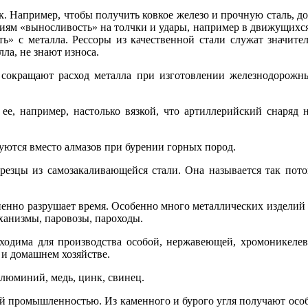
к. Например, чтобы получить ковкое железо и прочную сталь, д
иям «выносливость» на толчки и удары, например в движущихся
сть» с металла. Рессоры из качественной стали служат значите
ла, не знают износа.
сокращают расход металла при изготовлении железнодорожны
 ее, например, настолько вязкой, что артиллерийский снаряд
уются вместо алмазов при бурении горных пород.
езцы из самозакаливающейся стали. Она называется так потом
пенно разрушает время. Особенно много металлических изделий 
анизмы, паровозы, пароходы.
бходима для производства особой, нержавеющей, хромоникелев
и домашнем хозяйстве.
люминий, медь, цинк, свинец.
й промышленностью. Из каменного и бурого угля получают осо