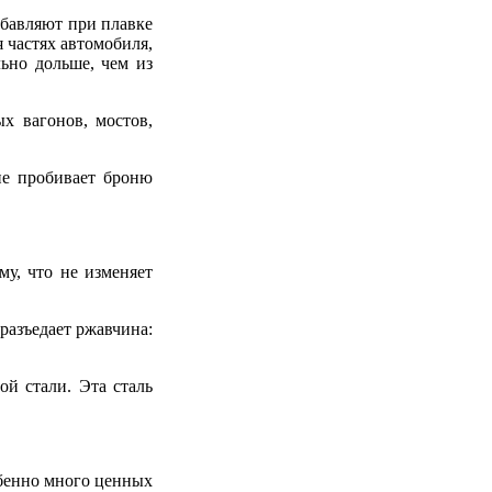
обавляют при плавке
 частях автомобиля,
льно дольше, чем из
х вагонов, мостов,
 не пробивает броню
у, что не изменяет
разъедает ржавчина:
ой стали. Эта сталь
бенно много ценных