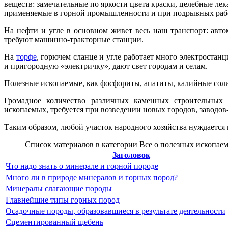
веществ: замечательные по яркости цвета краски, целебные ле
применяемые в горной промышленности и при подрывных раб
На нефти и угле в основном живет весь наш транспорт: авт
требуют машинно-тракторные станции.
На
торфе
, горючем сланце и угле работает много электростан
и пригородную «электричку», дают свет городам и селам.
Полезные ископаемые, как фосфориты, апатиты, калийные соли
Громадное количество различных каменных строительных 
ископаемых, требуется при возведении новых городов, заводов-
Таким образом, любой участок народного хозяйства нуждается
Список материалов в категории Все о полезных ископае
Заголовок
Что надо знать о минерале и горной породе
Много ли в природе минералов и горных пород?
Минералы слагающие породы
Главнейшие типы горных пород
Осадочные породы, образовавшиеся в результате деятельности
Сцементированный щебень