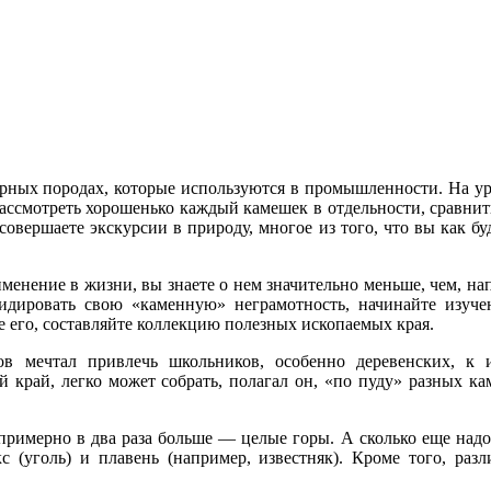
орных породах, которые используются в промышленности. На у
рассмотреть хорошенько каждый камешек в отдельности, сравнить
ы совершаете экскурсии в природу, многое из того, что вы как б
менение в жизни, вы знаете о нем значительно меньше, чем, нап
дировать свою «каменную» неграмотность, начинайте изучен
 его, составляйте коллекцию полезных ископаемых края.
 мечтал привлечь школьников, особенно деревенских, к 
край, легко может собрать, полагал он, «по пуду» разных ка
примерно в два раза больше — целые горы. А сколько еще над
 (уголь) и плавень (например, известняк). Кроме того, раз