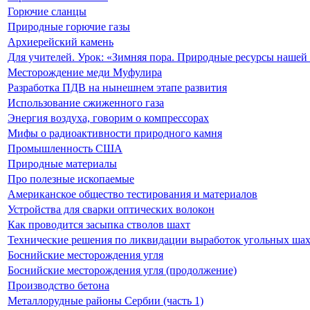
Горючие сланцы
Природные горючие газы
Архиерейский камень
Для учителей. Урок: «Зимняя пора. Природные ресурсы нашей
Месторождение меди Муфулира
Разработка ПДВ на нынешнем этапе развития
Использование сжиженного газа
Энергия воздуха, говорим о компрессорах
Мифы о радиоактивности природного камня
Промышленность США
Природные материалы
Про полезные ископаемые
Американское общество тестирования и материалов
Устройства для сварки оптических волокон
Как проводится засыпка стволов шахт
Технические решения по ликвидации выработок угольных ша
Боснийские месторождения угля
Боснийские месторождения угля (продолжение)
Производство бетона
Металлорудные районы Сербии (часть 1)