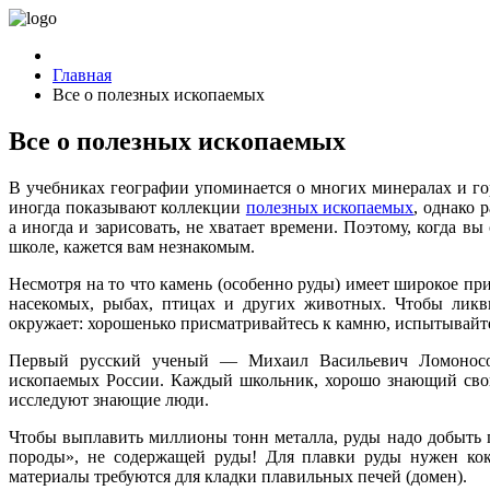
Главная
Все о полезных ископаемых
Все о полезных ископаемых
В учебниках географии упоминается о многих минералах и г
иногда показывают коллекции
полезных ископаемых
, однако 
а иногда и зарисовать, не хватает времени. Поэтому, когда в
школе, кажется вам незнакомым.
Несмотря на то что камень (особенно руды) имеет широкое при
насекомых, рыбах, птицах и других животных. Чтобы ликви
окружает: хорошенько присматривайтесь к камню, испытывайте
Первый русский ученый — Михаил Васильевич Ломоносов
ископаемых России. Каждый школьник, хорошо знающий свой 
исследуют знающие люди.
Чтобы выплавить миллионы тонн металла, руды надо добыть 
породы», не содержащей руды! Для плавки руды нужен кокс
материалы требуются для кладки плавильных печей (домен).