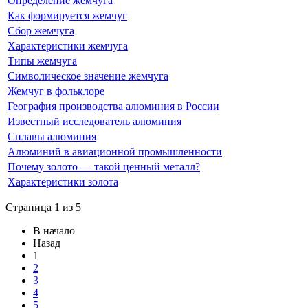
Определение жемчуга
Как формируется жемчуг
Сбор жемчуга
Характеристики жемчуга
Типы жемчуга
Символическое значение жемчуга
Жемчуг в фольклоре
География производства алюминия в России
Известный исследователь алюминия
Сплавы алюминия
Алюминий в авиационной промышленности
Почему золото — такой ценный металл?
Характеристики золота
Страница 1 из 5
В начало
Назад
1
2
3
4
5