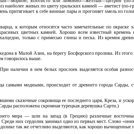
ерный—морион; золотисто или лимонно—желтый—цитрин (по-
 из наиболее живых по цвету уральских камней — аметист (по-г
нь притягивает к себе винные пары и прогоняет хмель из голов
варца, к которым относятся часто замечательные по окраске 
 красивых цветных камней. Хорошо всем известный кремень 
 халцедон, только с примесью глины и песка. Из кремня древ
кедона в Малой Азии, на берегу Босфорского пролива. Из этого
ром говорилось выше.
При наличии в нем белых прослоек выделяется особая разно
гда самыми модными, происходит от древнего города Сарды, 
вшими сказочные сокровища ее последнего царя, Креза, и уск
 Сарды расположена скромная турецкая деревушка Сарти.)
него мира — шли на запад (в Грецию) различные восточные
 Среди них сердолик занимал одно из первых мест. Слово «оник
рдолике так же отчетливо выделяются, как хорошо вычищенные н