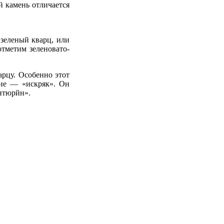
ой камень отличается
зеленый кварц, или
отметим зеленовато-
рцу. Особенно этот
ние — «искряк». Он
антюрйн».