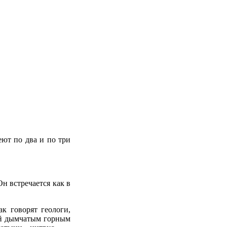
еют по два и по три
н встречается как в
к говорят геологи,
мый дымчатым горным