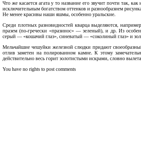
Что же касается агата у то название его звучит почти так, ка
исключительным богатством оттенков и разнообразием рисунка
Не менее красивы наши яшмы, особенно уральские.
Среди плотных разновидностей кварца выделяются, например
празем (по-гречески «празинос» — зеленый), и др. Из особ
серый — «кошачий глаз», синеватый — «соколиный глаз» и зо
Мельчайшие чешуйки железной слюдки придают своеобразный 
отлив заметен на полированном камне. К этому замечатель
действительно весь горит золотистыми искрами, словно выле
You have no rights to post comments