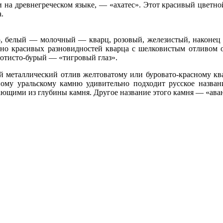
к и на древнегреческом языке, — «ахатес». Этот красивый цветн
.
, белый — молочный — кварц, розовый, железистый, наконец 
енно красивых разновидностей кварца с шелковистым отливом 
лотисто-бурый — «тигровый глаз».
металлический отлив желтоватому или буровато-красному ква
ному уральскому камню удивительно подходит русское назва
тающими из глубины камня. Другое название этого камня — «ав