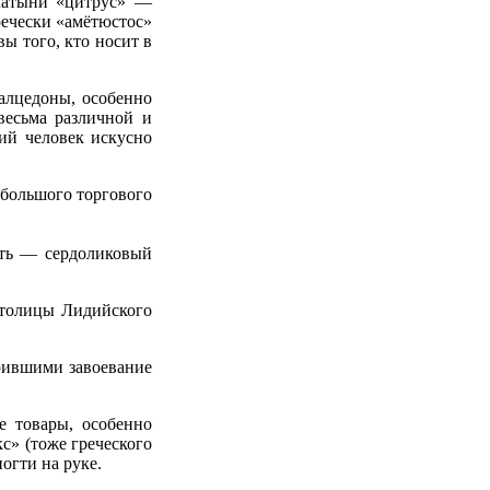
латыни «цитрус» —
речески «амётюстос»
ы того, кто носит в
халцедоны, особенно
весьма различной и
ний человек искусно
 большого торгового
сть — сердоликовый
столицы Лидийского
орившими завоевание
 товары, особенно
с» (тоже греческого
огти на руке.