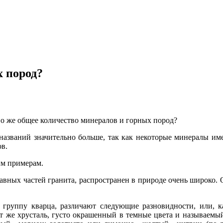
х пород?
о же общее количество минералов и горных пород?
 названий значительно больше, так как некоторые минералы им
ов.
им примерам.
авных частей гранита, распространен в природе очень широко. О
группу кварца, различают следующие разновидности, или, ка
тот же хрусталь, густо окрашенный в темные цвета и называе