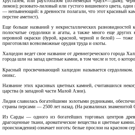
хрусталем, или раухтопазом (по-немецки «раух»—дым); ч
лимон); розовато-лиловый или густого вишневого цвета, один
— непьянеющий: в древности полагали, что этот красивый каме
перстне аметист).
Еще больше названий у некристаллических разновидностей к
полосчатые сердолики и агаты, а также много еще других
неровной окраски (бурой, красной, черной и белой) — тоже
приготовлял всевозможные орудия труда и охоты.
Халцедон ведет свое название от древнегреческого города Хал
города шли на запад цветные камни, в том числе и тот, о кото
Красный просвечивающий халцедон называется сердоликом. 
оникс.
Название этих красивых цветных камней, считавшихся неко
царства (в западной части Малой Азии).
Лидия славилась богатейшими золотыми рудниками, обеспечи
страны персами — 2500 лет назад. (На развалинах знаменитой
Из Сарды — одного из богатейших торговых центров древ
драгоценные ткани, ароматические вещества и цветные камни.
происхождения) означает ноготь: белые прослои на красном се