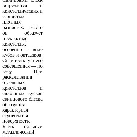
встречается в
кристаллических и
зернистых
плотных
разностях. Часто
он образует
прекрасные
кристаллы,
особенно в виде
кубов и октаэдров.
Спайность у него
совершенная — по
кубу. При
раскалывании
отдельных
кристаллов и
сплошных кусков
свинцового блеска
образуется
характерная
ступенчатая
поверхность.
Блеск сильный
металлический.