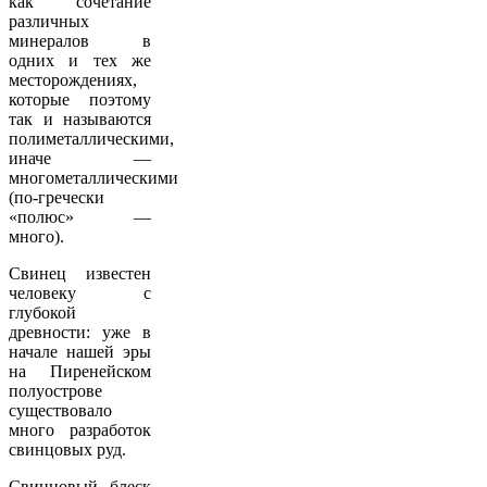
как сочетание
различных
минералов в
одних и тех же
месторождениях,
которые поэтому
так и называются
полиметаллическими,
иначе —
многометаллическими
(по-гречески
«полюс» —
много).
Свинец известен
человеку с
глубокой
древности: уже в
начале нашей эры
на Пиренейском
полуострове
существовало
много разработок
свинцовых руд.
Свинцовый блеск