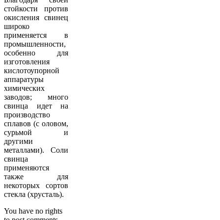
стойкости против
окисления свинец
широко
применяется в
промышленности,
особенно для
изготовления
кислотоупорной
аппаратуры
химических
заводов; много
свинца идет на
производство
сплавов (с оловом,
сурьмой и
другими
металлами). Соли
свинца
применяются
также для
некоторых сортов
стекла (хрусталь).
You have no rights
to post comments