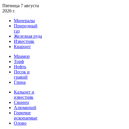
Пятница 7 августа
2026 г.
Минералы
Природный
газ
Железная руда
Известняк
Кварцит
Мрамор
Торф
Нефть
Песок и
гравий
Глина
Кальцит и
известняк
Свинец
Алюминий
Горючие
ископаемые
Олово