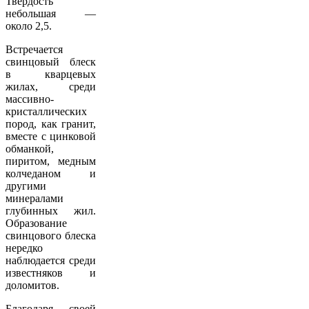
Твердость
небольшая —
около 2,5.
Встречается
свинцовый блеск
в кварцевых
жилах, среди
массивно-
кристаллических
пород, как гранит,
вместе с цинковой
обманкой,
пиритом, медным
колчеданом и
другими
минералами
глубинных жил.
Образование
свинцового блеска
нередко
наблюдается среди
известняков и
доломитов.
Благодаря своей