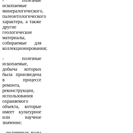
- полезные
ископаемые
минералогического,
палеонтологического
характера, а также
другие
геологические
материалы,
собираемые для
коллекционирования;
- полезные
ископаемые,
добыча которых
была произведена
в процессе
ремонта,
реконструкции,
использования
охраняемого
объекта, которые
имеет культурное
или научное
значение;
- подземные воды