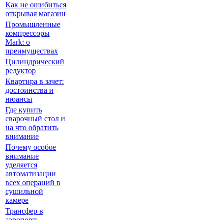
Как не ошибиться
открывая магазин
Промышленные
компрессоры
Mark: о
преимуществах
Цилиндрический
редуктор
Квартира в зачет:
достоинства и
нюансы
Где купить
сварочный стол и
на что обратить
внимание
Почему особое
внимание
уделяется
автоматизации
всех операций в
сушильной
камере
Трансфер в
аэропорт: