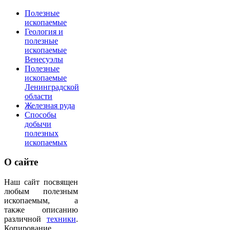
Полезные
ископаемые
Геология и
полезные
ископаемые
Венесуэлы
Полезные
ископаемые
Ленинградской
области
Железная руда
Способы
добычи
полезных
ископаемых
О
сайте
Наш сайт посвящен
любым полезным
ископаемым, а
также описанию
различной
техники
.
Копирование