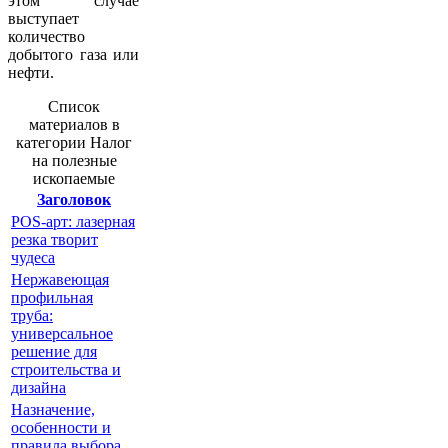
этом случае
выступает
количество
добытого газа или
нефти.
Список
материалов в
категории Налог
на полезные
ископаемые
Заголовок
POS-арт: лазерная
резка творит
чудеса
Нержавеющая
профильная
труба:
универсальное
решение для
строительства и
дизайна
Назначение,
особенности и
правила выбора