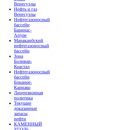
Венесуэлы
Нефть и газ
Венесуэлы
Нефтегазоносный
бассейн
Баринас-
Апуре
Маракаибский
нефтегазоносный
бассейн
Зона
Боливар-
Коастал
Нефтегазоносный
бассейн
Бонаире-
Кариако
Лицензионная
политика
Текущие
доказанные
запасы
нефти
КАМЕННЫЙ
УГОЛЬ