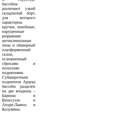
бассейна
различают узкий
складчатый борт,
для которого
характерны
крутые, линейные,
нарушенные
разрывами
антиклинальные
зоны и обширный
платформенный
склон,
осложненный
сбросами и
пологими
поднятиями.
Субширотным
поднятием Араука
бассейн разделен
на две впадины –
Баринас в
Венесуэле и
Апуре-Льянос в
Колумбии.