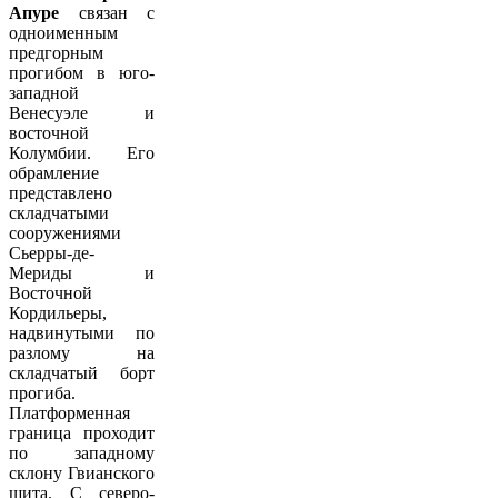
Апуре
связан с
одноименным
предгорным
прогибом в юго-
западной
Венесуэле и
восточной
Колумбии. Его
обрамление
представлено
складчатыми
сооружениями
Сьерры-де-
Мериды и
Восточной
Кордильеры,
надвинутыми по
разлому на
складчатый борт
прогиба.
Платформенная
граница проходит
по западному
склону Гвианского
щита. С северо-