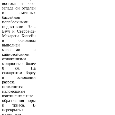
востока и юго-
запада он отделен
от смежных
бассейнов
попе6речными
поднятиями Эль-
Баул и Сьерра-де-
Макарена. Бассейн
в основном
выполнен
меловыми и
кайнозойскими
отложениями
мощностью более
8 км. На
складчатом борту
в основании
разреза
появляются
маломощные
континентальные
образования юры
и триаса. В
перекрытых
надвигами