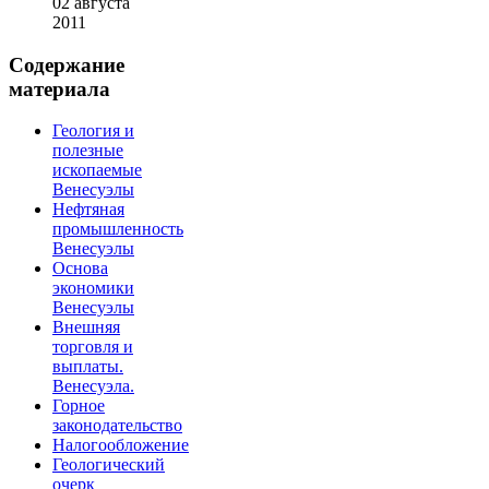
02 августа
2011
Содержание
материала
Геология и
полезные
ископаемые
Венесуэлы
Нефтяная
промышленность
Венесуэлы
Основа
экономики
Венесуэлы
Внешняя
торговля и
выплаты.
Венесуэла.
Горное
законодательство
Налогообложение
Геологический
очерк