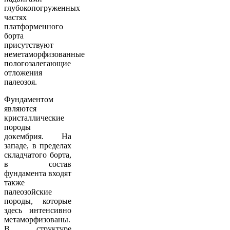
глубокопогруженных
частях
платформенного
борта
присутствуют
неметаморфизованные
пологозалегающие
отложения
палеозоя.
Фундаментом
являются
кристаллические
породы
докембрия. На
западе, в пределах
складчатого борта,
в состав
фундамента входят
также
палеозойские
породы, которые
здесь интенсивно
метаморфизованы.
В структуре