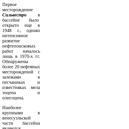
Первое
месторождение
Сильвестро
в
бассейне было
открыто еще в
1948 г., однако
интенсивное
развитие
нефтепоисковых
работ началось
лишь в 1970-х гг.
Обнаружены
более 20 нефтяных
месторождений с
залежами в
песчаниках и
известняках мела
эоцена и
олигоцена.
Наиболее
крупными в
венесуэльской
части бассейна
являются