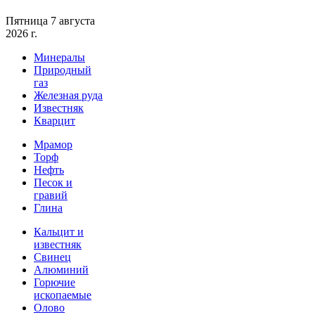
Пятница 7 августа
2026 г.
Минералы
Природный
газ
Железная руда
Известняк
Кварцит
Мрамор
Торф
Нефть
Песок и
гравий
Глина
Кальцит и
известняк
Свинец
Алюминий
Горючие
ископаемые
Олово