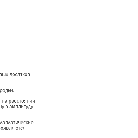
рвых десятков
редки.
 на расстоянии
ьшую амплитуду —
 магматические
роявляются,