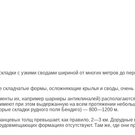
складки с узкими сводами шириной от многих метров до пе
ие складчатые формы, осложняющие крылья и своды, очень 
менты их, например шарниры антиклиналей) располагаются
 и имеют при этом выдержанную на всем протяжении небол
торые складки рудного поля Бендиго) — 800—1200 м.
анцевых толщ превышает, как правило, 2—3 км. Дорудные
в рудовмещающих формациях отсутствуют. Там же, где они п