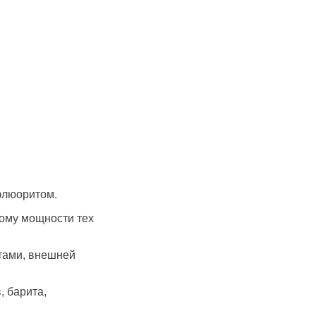
флюоритом.
ому мощности тех
тами, внешней
, барита,