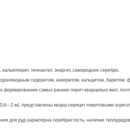
 халькопирит, теннантит, энаргит, самородное серебро.
доновидным сидеритом, анкеритом, кальцитом, баритом, 
о формированию самых ранних пирит-кварцевых жил, поэт
,6—2 м), представлены кварц-серицит-пиритовыми агрега
ия для руд характерна серебристость, наличие теллуридов