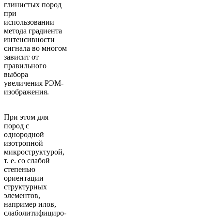
глинистых пород
при
использовании
метода градиента
интенсивности
сигнала во многом
зависит от
правильного
выбора
увеличения РЭМ-
изображения.
При этом для
пород с
однородной
изотропной
микроструктурой,
т. е. со слабой
степенью
ориентации
структурных
элементов,
например илов,
слаболитифициро-