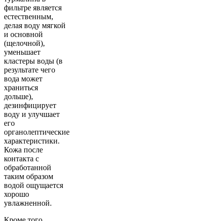
фильтре является
естественным,
делая воду мягкой
и основной
(щелочной),
уменьшает
кластеры воды (в
результате чего
вода может
храниться
дольше),
дезинфицирует
воду и улучшает
его
органолептические
характеристики.
Кожа после
контакта с
обработанной
таким образом
водой ощущается
хорошо
увлажненной.
Кроме того,