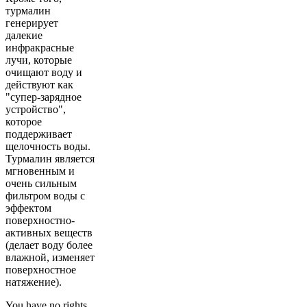
турмалин
генерирует
далекие
инфракрасные
лучи, которые
очищают воду и
действуют как
"супер-зарядное
устройство",
которое
поддерживает
щелочность воды.
Турмалин является
мгновенным и
очень сильным
фильтром воды с
эффектом
поверхностно-
активных веществ
(делает воду более
влажной, изменяет
поверхностное
натяжение).
You have no rights