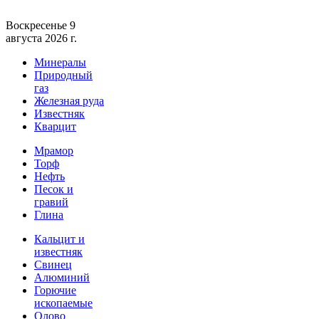
Воскресенье 9
августа 2026 г.
Минералы
Природный
газ
Железная руда
Известняк
Кварцит
Мрамор
Торф
Нефть
Песок и
гравий
Глина
Кальцит и
известняк
Свинец
Алюминий
Горючие
ископаемые
Олово