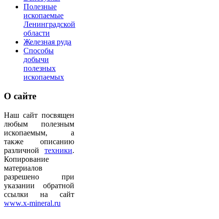
Полезные
ископаемые
Ленинградской
области
Железная руда
Способы
добычи
полезных
ископаемых
О
сайте
Наш сайт посвящен
любым полезным
ископаемым, а
также описанию
различной
техники
.
Копирование
материалов
разрешено при
указании обратной
ссылки на сайт
www.x-mineral.ru