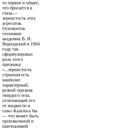
то первое и общее,
что бросается в
глаза,—
зернистость этих
агрегатов.
Основатель
геохимии
академик В. И.
Вернадский в 1904
году так
сформулировал
роль этого
признака:
«...зернистость
строения есть
наиболее
характерный,
резкий признак
твердого тела,
отличающий его
от жидкости и
газа».Казалось бы
— что может быть
произвольной и
причудливей