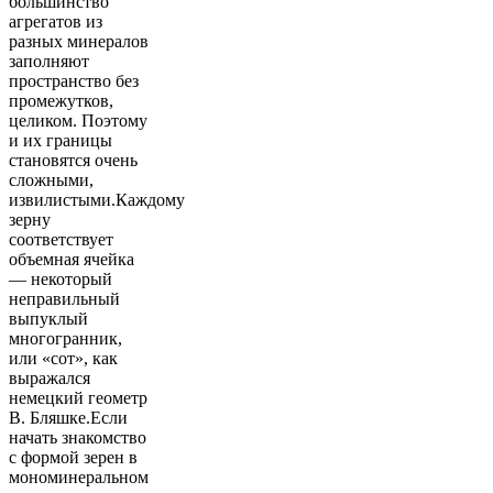
большинство
агрегатов из
разных минералов
заполняют
пространство без
промежутков,
целиком. Поэтому
и их границы
становятся очень
сложными,
извилистыми.Каждому
зерну
соответствует
объемная ячейка
— некоторый
неправильный
выпуклый
многогранник,
или «сот», как
выражался
немецкий геометр
В. Бляшке.Если
начать знакомство
с формой зерен в
мономинеральном