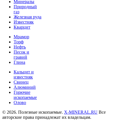
Минералы
Природный
газ
Железная руда
Известняк
Кварцит
Мрамор
Торф
Нефть
Песок и
гравий
Глина
Кальцит и
известняк
Свинец
Алюминий
Горючие
ископаемые
Олово
© 2026. Полезные ископаемые.
X-MINERAL.RU
Все
авторские права принадлежат их владельцам.