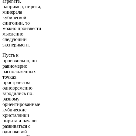
агрегате,
например, пирита,
минерала
кубической
сингонии, то
можно произвести
мысленно
следующий
эксперимент.
Пусть к
произвольно, но
равномерно
расположенных
точках
пространства
одновременно
зародились по-
разному
ориентированные
кубические
кристаллики
пирита и начали
развиваться с
одинаковой