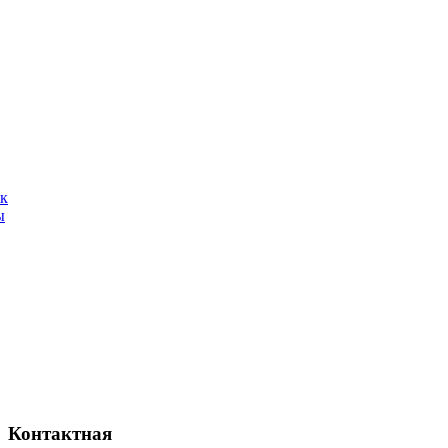
ак
ы
Контактная