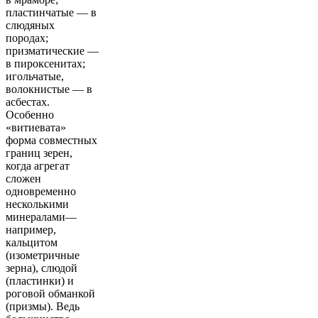
пластинчатые — в
слюдяных
породах;
призматические —
в пироксенитах;
игольчатые,
волокнистые — в
асбестах.
Особенно
«витиевата»
форма совместных
границ зерен,
когда агрегат
сложен
одновременно
несколькими
минералами—
например,
кальцитом
(изометричные
зерна), слюдой
(пластинки) и
роговой обманкой
(призмы). Ведь