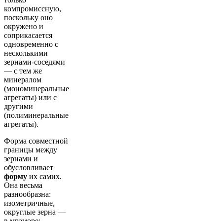
компромиссную,
поскольку оно
окружено и
соприкасается
одновременно с
несколькими
зернами-соседями
— с тем же
минералом
(мономинеральные
агрегаты) или с
другими
(полиминеральные
агрегаты).
Форма совместной
границы между
зернами и
обусловливает
форму
их самих.
Она весьма
разнообразна:
изометричные,
округлые зерна —
в мраморе;