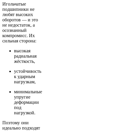
Игольчатые
подшипники не
любят высоких
оборотов — и это
не недостаток, а
осознанный
компромисс. Их
сильная сторона:
высокая
радиальная
жёсткость,
устойчивость
к ударным
нагрузкам,
минимальные
упругие
деформации
под
нагрузкой.
Поэтому они
идеально подходят