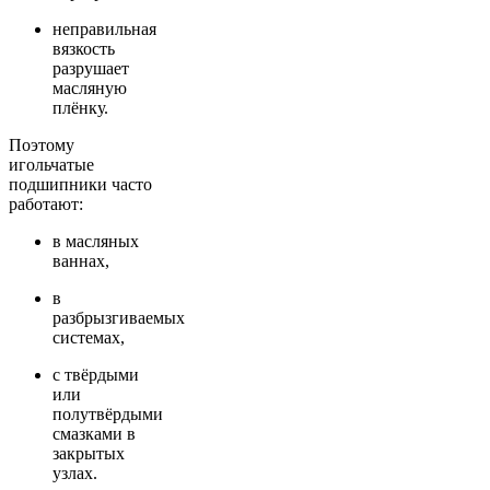
неправильная
вязкость
разрушает
масляную
плёнку.
Поэтому
игольчатые
подшипники часто
работают:
в масляных
ваннах,
в
разбрызгиваемых
системах,
с твёрдыми
или
полутвёрдыми
смазками в
закрытых
узлах.