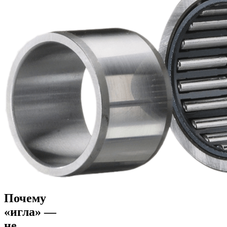
Почему
«игла» —
не