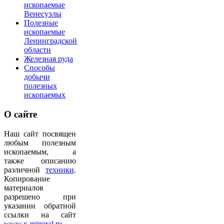
ископаемые
Венесуэлы
Полезные
ископаемые
Ленинградской
области
Железная руда
Способы
добычи
полезных
ископаемых
О
сайте
Наш сайт посвящен
любым полезным
ископаемым, а
также описанию
различной
техники
.
Копирование
материалов
разрешено при
указании обратной
ссылки на сайт
www.x-mineral.ru