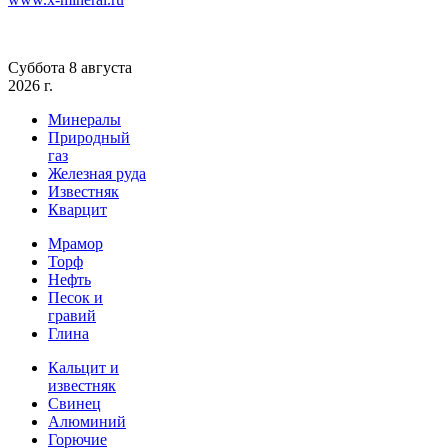
Суббота 8 августа
2026 г.
Минералы
Природный
газ
Железная руда
Известняк
Кварцит
Мрамор
Торф
Нефть
Песок и
гравий
Глина
Кальцит и
известняк
Свинец
Алюминий
Горючие