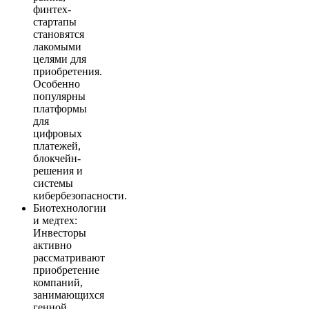
финтех-
стартапы
становятся
лакомыми
целями для
приобретения.
Особенно
популярны
платформы
для
цифровых
платежей,
блокчейн-
решения и
системы
кибербезопасности.
Биотехнологии
и медтех:
Инвесторы
активно
рассматривают
приобретение
компаний,
занимающихся
генной