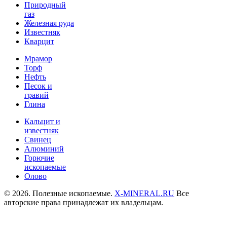
Природный
газ
Железная руда
Известняк
Кварцит
Мрамор
Торф
Нефть
Песок и
гравий
Глина
Кальцит и
известняк
Свинец
Алюминий
Горючие
ископаемые
Олово
© 2026. Полезные ископаемые.
X-MINERAL.RU
Все
авторские права принадлежат их владельцам.