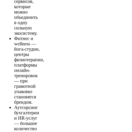
сервисов,
которые
можно
объединить
в одну
сильную
экосистему.
Фитнес и
wellness —
йога-студии,
центры
физиотерапии,
платформы
онлайн-
тренировок
— при
грамотной
упаковке
становятся
брендом.
Аутсорсинг
бухгалтерии
и HR-услуг
— большое
количество