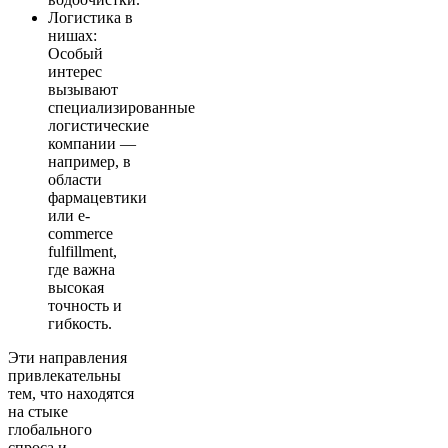
Логистика в
нишах:
Особый
интерес
вызывают
специализированные
логистические
компании —
например, в
области
фармацевтики
или e-
commerce
fulfillment,
где важна
высокая
точность и
гибкость.
Эти направления
привлекательны
тем, что находятся
на стыке
глобального
спроса и