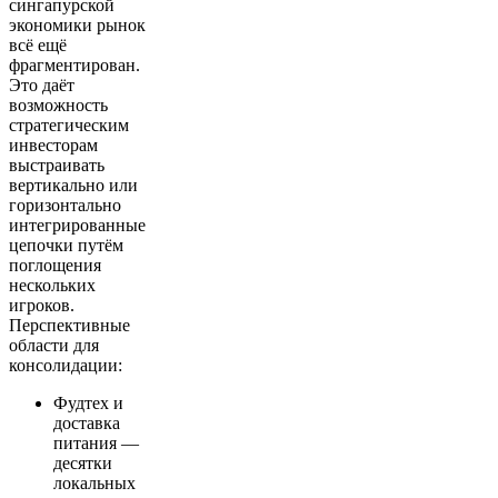
сингапурской
экономики рынок
всё ещё
фрагментирован.
Это даёт
возможность
стратегическим
инвесторам
выстраивать
вертикально или
горизонтально
интегрированные
цепочки путём
поглощения
нескольких
игроков.
Перспективные
области для
консолидации:
Фудтех и
доставка
питания —
десятки
локальных