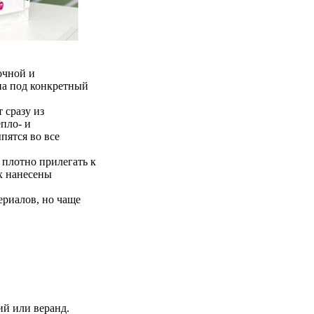
очной и
на под конкретный
 сразу из
епло- и
пятся во все
 плотно прилегать к
х нанесены
ериалов, но чаще
ий или веранд.