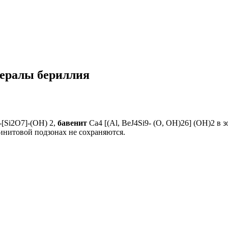
нералы бериллия
[Si2O7]-(ОН) 2,
бавенит
Ca4 [(Al, BeJ4Si9- (О, ОН)26] (OH)2 в 
инитовой подзонах не сохраняются.