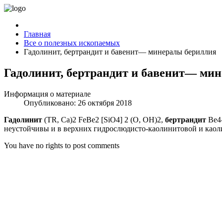
Главная
Все о полезных ископаемых
Гадолинит, бертрандит и бавенит— минералы бериллия
Гадолинит, бертрандит и бавенит— ми
Информация о материале
Опубликовано: 26 октября 2018
Гадолинит
(TR, Са)2 FeBe2 [SiO4] 2 (О, ОН)2,
бертрандит
Be4-
неустойчивы и в верхних гидрослюдисто-каолинитовой и каол
You have no rights to post comments