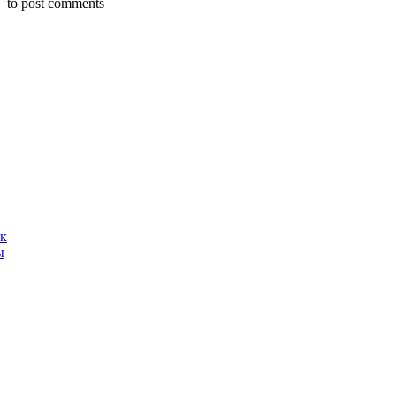
to post comments
ак
ы