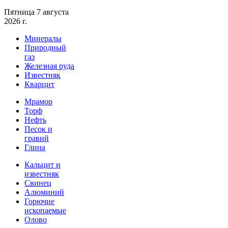
Пятница 7 августа
2026 г.
Минералы
Природный
газ
Железная руда
Известняк
Кварцит
Мрамор
Торф
Нефть
Песок и
гравий
Глина
Кальцит и
известняк
Свинец
Алюминий
Горючие
ископаемые
Олово