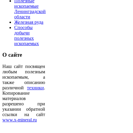
Полезные
ископаемые
Ленинградской
области
Железная руда
Способы
добычи
полезных
ископаемых
О
сайте
Наш сайт посвящен
любым полезным
ископаемым, а
также описанию
различной
техники
.
Копирование
материалов
разрешено при
указании обратной
ссылки на сайт
www.x-mineral.ru