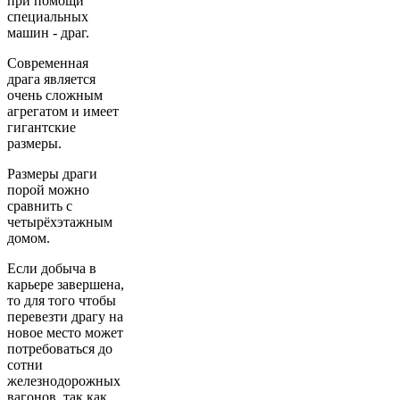
при помощи
специальных
машин - драг.
Современная
драга является
очень сложным
агрегатом и имеет
гигантские
размеры.
Размеры драги
порой можно
сравнить с
четырёхэтажным
домом.
Если добыча в
карьере завершена,
то для того чтобы
перевезти драгу на
новое место может
потребоваться до
сотни
железнодорожных
вагонов, так как