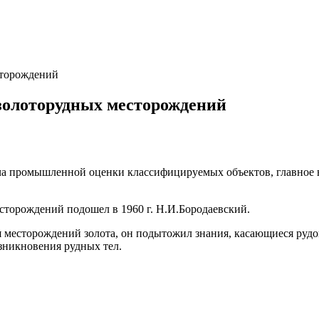
сторождений
 золоторудных месторождений
адача промышленной оценки классифицируемых объектов, главное
торождений подошел в 1960 г. Н.И.Бородаевский.
я месторождений золота, он подытожил знания, касающиеся ру
озникновения рудных тел.