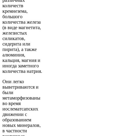
различных
количеств
кремнезема,
большого
количества железа
(в виде магнетита,
железистых
силикатов,
сидерита или
пирита), а также
алюминия,
кальция, магния и
иногда заметного
количества натрия.
Они легко
выветриваются и
были
метаморфизованы
во время
иослематсапских
движении с
образованием
новых минералов,
в частности