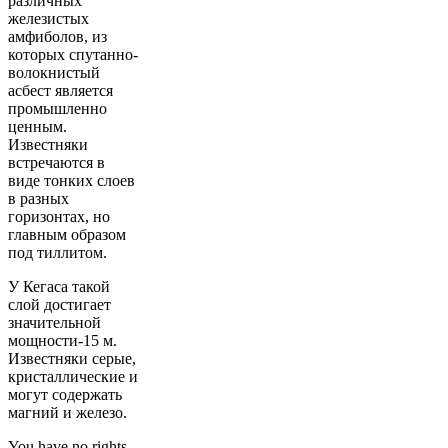
различных
железистых
амфиболов, из
которых спутанно-
волокнистый
асбест является
промышленно
ценным.
Известняки
встречаются в
виде тонких слоев
в разных
горизонтах, но
главным образом
под тиллитом.
У Кегаса такой
слой достигает
значительной
мощности-15 м.
Известняки серые,
кристаллические и
могут содержать
магний и железо.
You have no rights