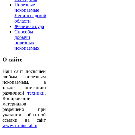
Полезные
ископаемые
Ленинградской
области
Железная руда
Способы
добычи
полезных
ископаемых
О
сайте
Наш сайт посвящен
любым полезным
ископаемым, а
также описанию
различной
техники
.
Копирование
материалов
разрешено при
указании обратной
ссылки на сайт
www.x-mineral.ru