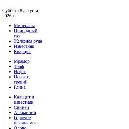
Суббота 8 августа
2026 г.
Минералы
Природный
газ
Железная руда
Известняк
Кварцит
Мрамор
Торф
Нефть
Песок и
гравий
Глина
Кальцит и
известняк
Свинец
Алюминий
Горючие
ископаемые
Олово