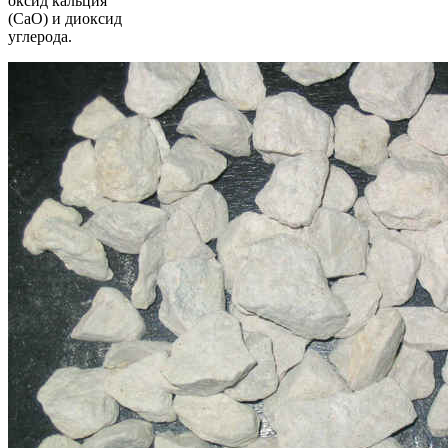
оксид кальция
(CaO) и диоксид
углерода.