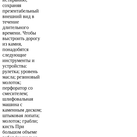
сохраняя
презентабельный
внешний вид в
течение
длительного
времени. Чтобы
выстроить дорогу
из камня,
понадобятся
следующие
инструменты и
устройства:
рулетка; уровень
масла; резиновый
молоток;
перфоратор со
смесителем;
шлифовальная
машина с
каменным диском;
штыковая лопата;
молоток; грабли;
кисть При
большом объеме