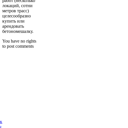
работ (несколько
локаций, сотни
метров трасс)
целесообразно
купить или
арендовать
бетономешалку.
You have no rights
to post comments
ак
ы