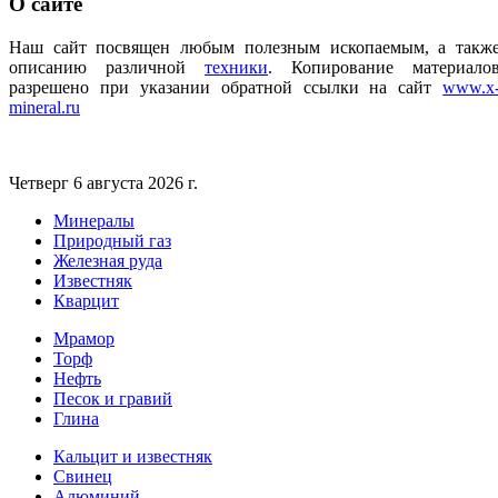
О
сайте
Наш сайт посвящен любым полезным ископаемым, а такж
описанию различной
техники
.
Копирование материало
разрешено при указании обратной ссылки на сайт
www.x
mineral.ru
Четверг 6 августа 2026 г.
Минералы
Природный газ
Железная руда
Известняк
Кварцит
Мрамор
Торф
Нефть
Песок и гравий
Глина
Кальцит и известняк
Свинец
Алюминий