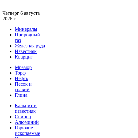
Четверг 6 августа
2026 г.
Минералы
Природный
газ
Железная руда
Известняк
Кварцит
Мрамор
Торф
Нефть
Песок и
гравий
Глина
Кальцит и
известняк
Свинец
Алюминий
Горючие
ископаемые