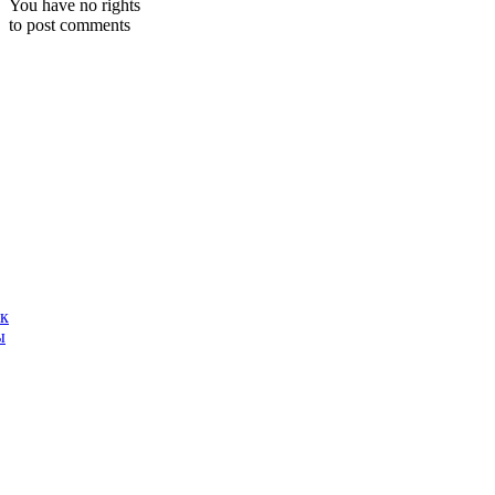
You have no rights
to post comments
ак
ы