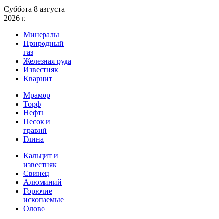
Суббота 8 августа
2026 г.
Минералы
Природный
газ
Железная руда
Известняк
Кварцит
Мрамор
Торф
Нефть
Песок и
гравий
Глина
Кальцит и
известняк
Свинец
Алюминий
Горючие
ископаемые
Олово