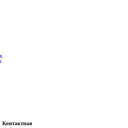
ак
ы
Контактная