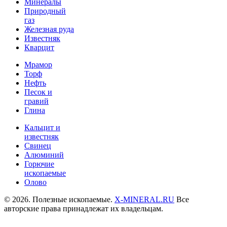
Минералы
Природный
газ
Железная руда
Известняк
Кварцит
Мрамор
Торф
Нефть
Песок и
гравий
Глина
Кальцит и
известняк
Свинец
Алюминий
Горючие
ископаемые
Олово
© 2026. Полезные ископаемые.
X-MINERAL.RU
Все
авторские права принадлежат их владельцам.