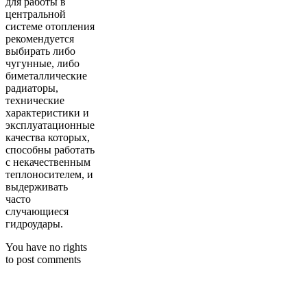
для работы в
центральной
системе отопления
рекомендуется
выбирать либо
чугунные, либо
биметаллические
радиаторы,
технические
характеристики и
эксплуатационные
качества которых,
способны работать
с некачественным
теплоносителем, и
выдерживать
часто
случающиеся
гидроудары.
You have no rights
to post comments