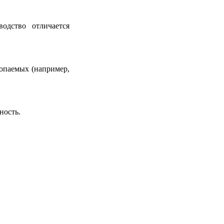
водство отличается
опаемых (например,
ность.