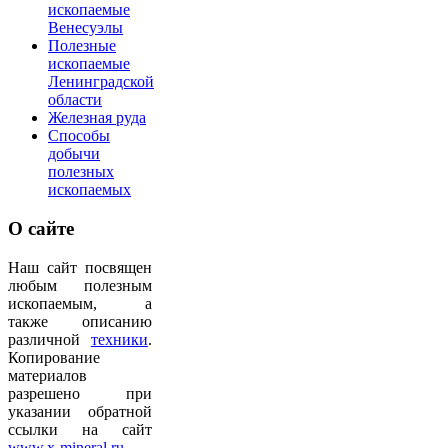
ископаемые
Венесуэлы
Полезные
ископаемые
Ленинградской
области
Железная руда
Способы
добычи
полезных
ископаемых
О
сайте
Наш сайт посвящен
любым полезным
ископаемым, а
также описанию
различной
техники
.
Копирование
материалов
разрешено при
указании обратной
ссылки на сайт
www.x-mineral.ru