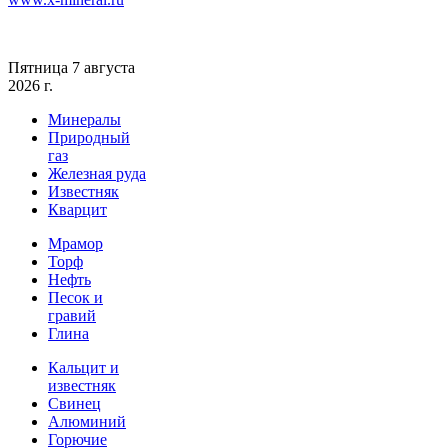
Пятница 7 августа
2026 г.
Минералы
Природный
газ
Железная руда
Известняк
Кварцит
Мрамор
Торф
Нефть
Песок и
гравий
Глина
Кальцит и
известняк
Свинец
Алюминий
Горючие