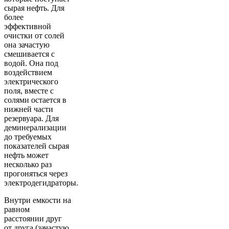
сырая нефть. Для
более
эффективной
очистки от солей
она зачастую
смешивается с
водой. Она под
воздействием
электрического
поля, вместе с
солями остается в
нижней части
резервуара. Для
деминерализации
до требуемых
показателей сырая
нефть может
несколько раз
прогоняться через
электродегидраторы.
Внутри емкости на
равном
расстоянии друг
от друга (зачастую