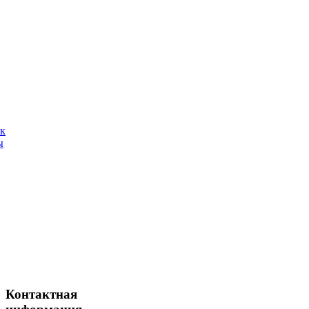
ак
ы
Контактная