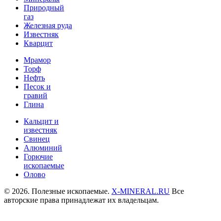
Природный
газ
Железная руда
Известняк
Кварцит
Мрамор
Торф
Нефть
Песок и
гравий
Глина
Кальцит и
известняк
Свинец
Алюминий
Горючие
ископаемые
Олово
© 2026. Полезные ископаемые.
X-MINERAL.RU
Все
авторские права принадлежат их владельцам.