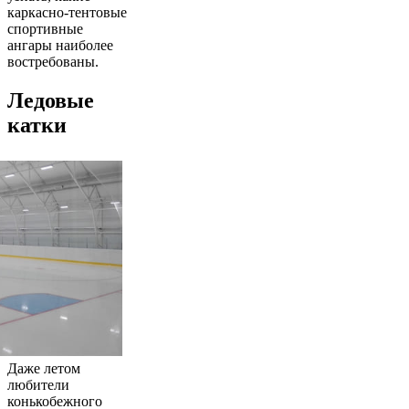
каркасно-тентовые
спортивные
ангары наиболее
востребованы.
Ледовые
катки
Даже летом
любители
конькобежного