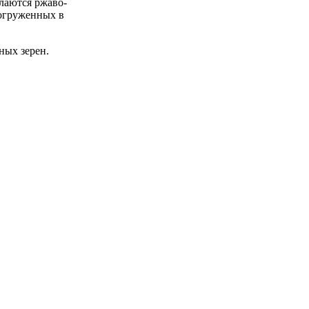
лаются ржаво-
погруженных в
ных зерен.