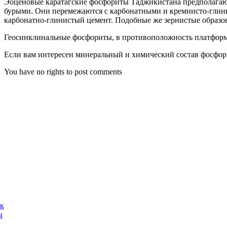
Эоценовые каратагские фосфориты Таджикистана предполагают
бурыми. Они перемежаются с карбонатными и кремнисто-глин
карбонатно-глинистый цемент. Подобные же зернистые образо
Геосинклинальные фосфориты, в противоположность платформе
Если вам интересен минеральный и химический состав фосфори
You have no rights to post comments
ак
ы