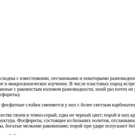
 сходны с известнякими, песчаниками и некоторыми разновидн
е и микроскопическое изучение. В числе пластовых пород встре
анные с раковистым изломом разновидности, иной раз почти не
осфориты).
 фосфатные слойки сменяются у них с более светлым карбонатн
тве своем в темно-серый, едва не черный цвет; порой в них к
руктура. Фосфориты, состоящие из больших оолитов, отслаиваю
, богатые мелкими раковинами; порой при ударе испускают би