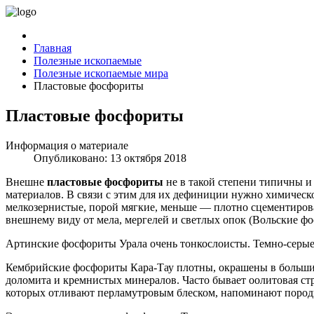
Главная
Полезные ископаемые
Полезные ископаемые мира
Пластовые фосфориты
Пластовые фосфориты
Информация о материале
Опубликовано: 13 октября 2018
Внешне
пластовые фосфориты
не в такой степени типичны и
материалов. В связи с этим для их дефиниции нужно химическо
мелкозернистые, порой мягкие, меньше — плотно сцементиров
внешнему виду от мела, мергелей и светлых опок (Вольские ф
Артинские фосфориты Урала очень тонкослоисты. Темно-серые
Кембрийские фосфориты Кара-Тау плотны, окрашены в большинс
доломита и кремнистых минералов. Часто бывает оолитовая ст
которых отливают перламутровым блеском, напоминают породы