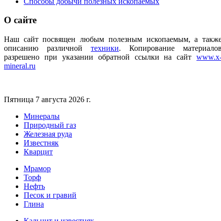
Способы добычи полезных ископаемых
О
сайте
Наш сайт посвящен любым полезным ископаемым, а такж
описанию различной
техники
.
Копирование материало
разрешено при указании обратной ссылки на сайт
www.x
mineral.ru
Пятница 7 августа 2026 г.
Минералы
Природный газ
Железная руда
Известняк
Кварцит
Мрамор
Торф
Нефть
Песок и гравий
Глина
Кальцит и известняк