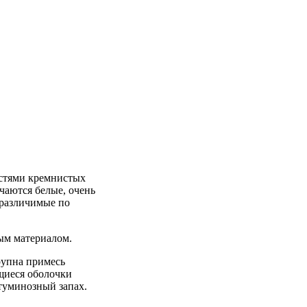
остями кремнистых
чаются белые, очень
 различимые по
ым материалом.
рупна примесь
щиеся оболочки
туминозный запах.