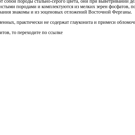
 собой породы стально-серого цвета, они при выветривании де
истыми породами и комплектуются из мелких зерен фосфатов, 
вания знакомы и из эоценовых отложений Восточной Ферганы.
нных, практически не содержат глауконита и примеси обломоч
тов, то переходите по ссылке