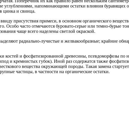
чатая. Поперечник их как правило равен нескольким сантиметра
не углублениями, напоминающими остатки влияния буравящих о
в цинка и свинца.
 ввиду присутствия примеси, в основном органического вещест
ого. Особо часто отмечаются буровато-серые или темно-бурые тон
ования чаще всего наделены светлой окраской.
ыделяют радиально-лучистые и желвакообразные; крайние обн
ки костей и фосфатизированной древесины, псевдоморфозы по 
ипод и кремнистых губок). Иной раз содержатся также фосфати
весткового вещества окружающей породы. Такая замена стартует
рупные частицы, в частности на органические остатки.