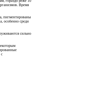
м, гораздо реже 10
рганизмов. Время
ва, пигментированы
а, особенно среди
аруживаются сильно
некоторым
зированные
 с