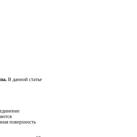
ипа.
В данной статье
оединение
аются
нная поверхность