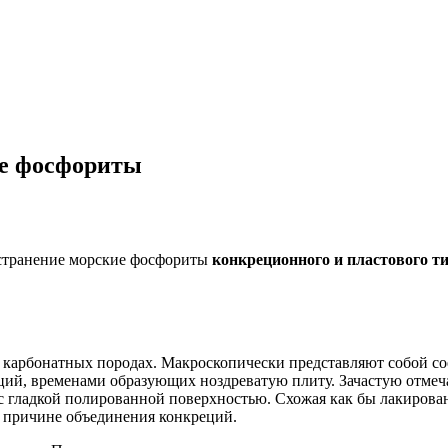
е фосфориты
странение морские фосфориты
конкреционного и пластового т
 карбонатных породах. Макроскопически представляют собой с
ий, временами образующих ноздреватую плиту. Зачастую отмеч
с гладкой полированной поверхностью. Схожая как бы лакирова
о причине объединения конкреций.