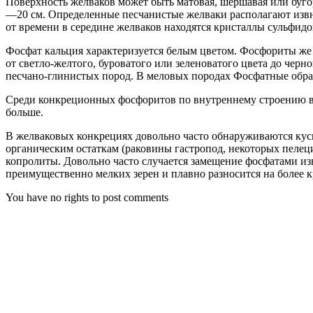
Поверхность желваков может быть матовая, шершавая или бугор
—20 см. Определенные песчанистые желваки располагают изв
от времени в середине желваков находятся кристаллы сульфидо
Фосфат кальция характеризуется белым цветом. Фосфориты же
от светло-желтого, буроватого или зеленоватого цвета до черн
песчано-глинистых пород. В меловых породах Фосфатные образ
Среди конкреционных фосфоритов по внутреннему строению в
больше.
В желваковых конкрециях довольно часто обнаруживаются кус
органическим остаткам (раковины гастропод, некоторых пелец
копролиты. Довольно часто случается замещение фосфатами из
преимущественно мелких зерен и плавно разносится на более к
You have no rights to post comments