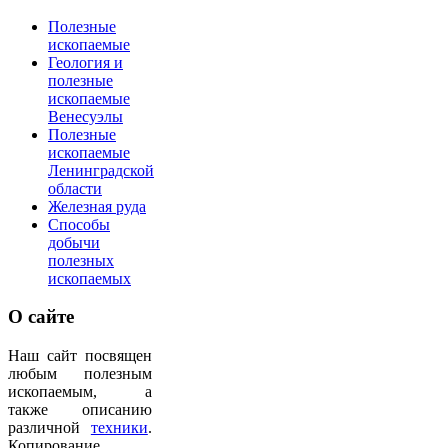
Полезные
ископаемые
Геология и
полезные
ископаемые
Венесуэлы
Полезные
ископаемые
Ленинградской
области
Железная руда
Способы
добычи
полезных
ископаемых
О
сайте
Наш сайт посвящен
любым полезным
ископаемым, а
также описанию
различной
техники
.
Копирование