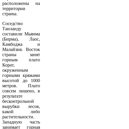
расположены на
территории
страны.
Соседство
Таиланду
составили Мьянма
(Бирма), Лаос,
Камбоджа и
Малайзия. Восток
страны занят
горным плато
Корат,
окруженным
горными кряжами
высотой до 1000
метров. Плато
совсем лишено, в
результате
бесконтрольной
вырубки лесов,
какой либо
растительности.
Западную часть
занимает горная