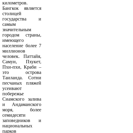
километров.
Бангкок является
столицей
государства и
самым
значительным
городом страны,
имеющего
население более 7
миллионов
человек. Паттайя,
Самуи, Пхукет,
Пхи-пхи, Краби –
это острова
Таиланда. Сотни
песчаных пляжей
усеивают
побережье
Сиамского залива
и Андаманского
моря, более
семидесяти
заповедников и
национальных
парков