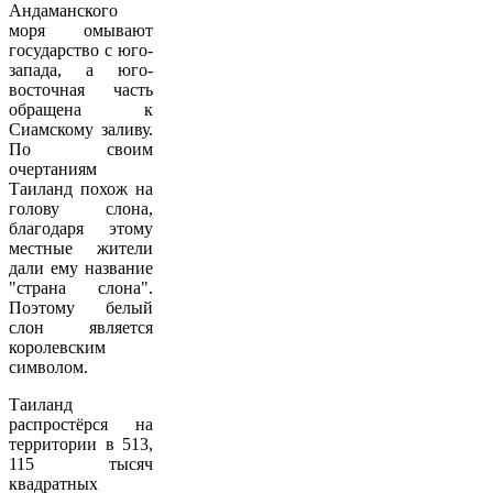
Андаманского
моря омывают
государство с юго-
запада, а юго-
восточная часть
обращена к
Сиамскому заливу.
По своим
очертаниям
Таиланд похож на
голову слона,
благодаря этому
местные жители
дали ему название
"страна слона".
Поэтому белый
слон является
королевским
символом.
Таиланд
распростёрся на
территории в 513,
115 тысяч
квадратных