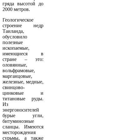
гряда высотой до
2000 метров.
Геологическое
строение недр
Таиланда,
обусловило
полезные
ископаемые,
имеющиеся в
стране – это:
оловянные,
вольфрамовые,
марганцовые,
железные, медные,
свинцово-
цинковые и
титановые руды.
Из
энергоносителей
бурые угли,
битуминозные
сланцы. Имеются
месторождения
сурьмы, а также