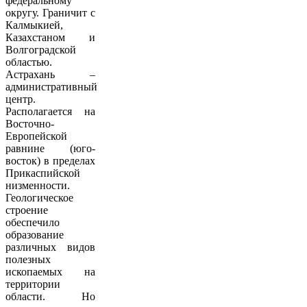
федеральному
округу. Граничит с
Калмыкией,
Казахстаном и
Волгоградской
областью.
Астрахань –
административный
центр.
Располагается на
Восточно-
Европейской
равнине (юго-
восток) в пределах
Прикаспийской
низменности.
Геологическое
строение
обеспечило
образование
различных видов
полезных
ископаемых на
территории
области. Но