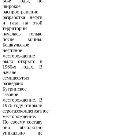
30-е годы, но
широкое
распространение
разработка нефти
и газа на этой
территории
началась только
после войны.
Бешкульское
нефтяное
месторождение
было открыто в
1960-х годах. В
начале
семидесятых
разведано
Бугринское
газовое
месторождение. В
1976 году открыли
серогазоконденсатное
месторождение.
По своему составу
оно абсолютно
уникально не