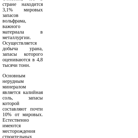
стране находится
3,1% мировых
запасов
вольфрама,
важного
материала в
металлургии.
Осуществляется
добыча урана,
запасы которого
оцениваются в 4,8
тысячи тонн.
Основным
нерудным
минералом
является калийная
соль, запасы
которой
составляют почти
10% от мировых.
Естественно
имеются
месторождения
строительных