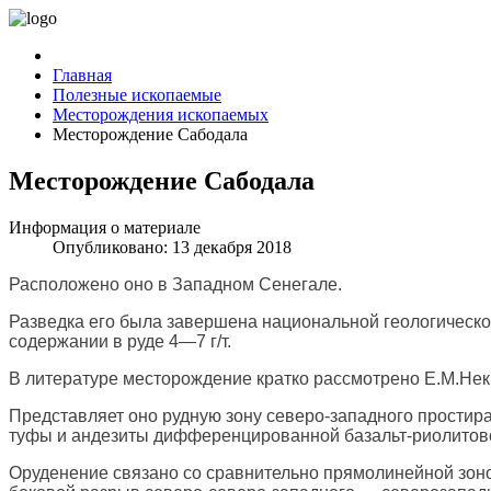
Главная
Полезные ископаемые
Месторождения ископаемых
Месторождение Сабодала
Месторождение Сабодала
Информация о материале
Опубликовано: 13 декабря 2018
Расположено оно в Западном Сенегале.
Разведка его была завершена национальной геологической
содержании в руде 4—7 г/т.
В литературе месторождение кратко рассмотрено Е.М.Нек
Представляет оно рудную зону северо-западного простир
туфы и андезиты дифференцированной базальт-риолитов
Оруденение связано со сравнительно прямолинейной зоно