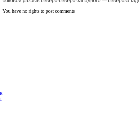
боковой разрыв северо-северо-западного — северозападн
You have no rights to post comments
ак
ы