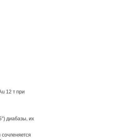
u 12 т при
°) диабазы, их
и сочленяется