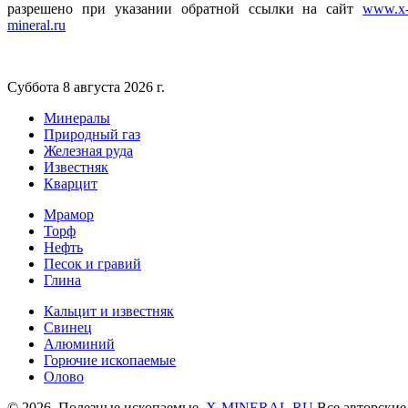
разрешено при указании обратной ссылки на сайт
www.x
mineral.ru
Суббота 8 августа 2026 г.
Минералы
Природный газ
Железная руда
Известняк
Кварцит
Мрамор
Торф
Нефть
Песок и гравий
Глина
Кальцит и известняк
Свинец
Алюминий
Горючие ископаемые
Олово
© 2026. Полезные ископаемые.
X-MINERAL.RU
Все авторские