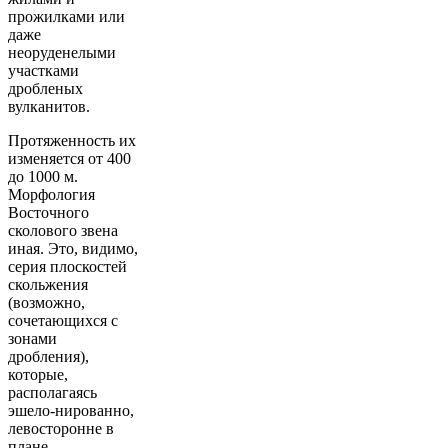
прожилками или
даже
неоруденелыми
участками
дробленых
вулканитов.
Протяженность их
изменяется от 400
до 1000 м.
Морфология
Восточного
сколового звена
иная. Это, видимо,
серия плоскостей
скольжения
(возможно,
сочетающихся с
зонами
дробления),
которые,
располагаясь
эшело-нированно,
левосторонне в
плане,