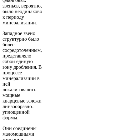
фланговых
звеньев, вероятно,
было неодинаково
к периоду
минерализации.
Западное звено
структурно было
более
сосредоточенным,
представляло
собой единую
зону дробления. В
процессе
минерализации в
ней
локализовались
мощные
кварцевые залежи
линзообразно-
уплощенной
формы.
Они соединены
маломощными
жилами и