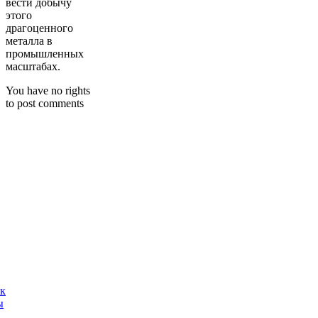
вести добычу
этого
драгоценного
металла в
промышленных
масштабах.
You have no rights
to post comments
ак
ы