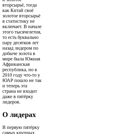
вторсырьё, тогда
как Китай своё
золотое вторсырьё
в статистику не
включает. В начале
этого тысячелетия,
то есть буквально
пару десятков лет
назад лидером по
добыче золота в
мире была Южная
Африканская
республика, но в
2010 году что-то у
ЮАР пошло не так
и теперь эта
страна не входит
даже в пятёрку
лидеров.
О лидерах
В первую пятёрку
самых крупных