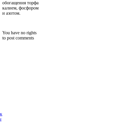
обогащения торфа
калием, фосфором
и азотом.
You have no rights
to post comments
ак
ы