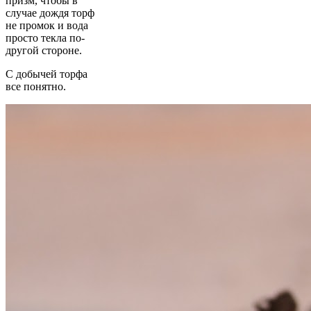
призм, чтобы в
случае дождя торф
не промок и вода
просто текла по-
друго
й
сторон
е
.
С добычей торфа
все понятно.