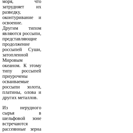
моря, что
затрудняет их
разведку,
оконтуривание и
освоение.
Другим типом
являются россыпи,
представляющие
продолжение
россыпей Суши,
затопленной
Мировым
океаном. К этому
типу россыпей
приурочены
осваиваемые
россыпи золота,
платины, олова и
других металлов.
Из нерудного
сырья в
шельфовой зоне
встречаются
рассеянные зерна