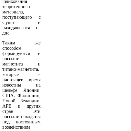
шлихования
терригенного
материала,
поступающего с
Суши и
находящегося на
дне.
Таким же
способом
формируются и
россыпи
магнетита и
титано-магнетита,
которые в
настоящее время
известны на
шельфе Японии,
США, Филиппин,
Новой Зеландии,
АРЕ и других
стран. Эти
россыпи находятся
под постоянным
воздействием