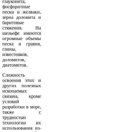
глауконита,
фосфоритные
пески и желваки,
зерна доломита и
баритовые
стяжения. На
шельефе имеются
огромные объемы
песка и гравия,
глины,
известняков,
доломитов,
диатомитов.
Сложность
освоения этих и
других полезных
ископаемых
связана, кроме
условий
разработки в море,
также с
трудностью
технологии их
использования из-