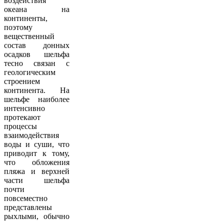
воздействия
океана на
континенты,
поэтому
вещественный
состав донных
осадков шельфа
тесно связан с
геологическим
строением
континента. На
шельфе наиболее
интенсивно
протекают
процессы
взаимодействия
воды и суши, что
приводит к тому,
что обложения
пляжа и верхней
части шельфа
почти
повсеместно
представлены
рыхлыми, обычно