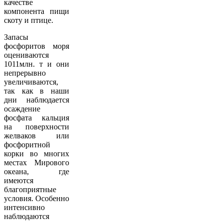
качестве
компонента пищи
скоту и птице.
Запасы
фосфоритов моря
оцениваются
1011млн. т и они
непрерывно
увеличиваются,
так как в наши
дни наблюдается
осаждение
фосфата кальция
на поверхности
желваков или
фосфоритной
корки во многих
местах Мирового
океана, где
имеются
благоприятные
условия. Особенно
интенсивно
наблюдаются