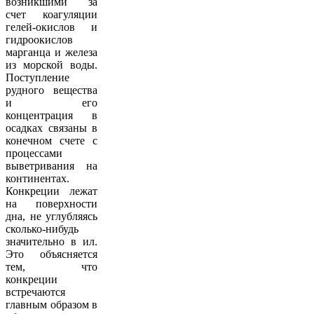
возникшими за
счет коагуляции
гелей-окислов и
гидроокислов
марганца и железа
из морской воды.
Поступление
рудного вещества
и его
концентрация в
осадках связаны в
конечном счете с
процессами
выветривания на
континентах.
Конкреции лежат
на поверхности
дна, не углубляясь
сколько-нибудь
значительно в ил.
Это объясняется
тем, что
конкреции
встречаются
главным образом в