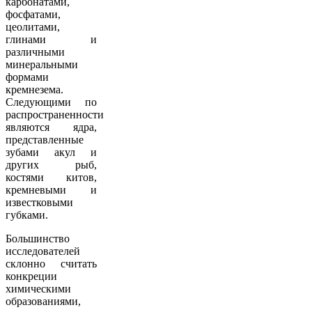
карбонатами,
фосфатами,
цеолитами,
глинами и
различными
минеральными
формами
кремнезема.
Следующими по
распространенности
являются ядра,
представленные
зубами акул и
других рыб,
костями китов,
кремневыми и
известковыми
губками.
Большинство
исследователей
склонно считать
конкреции
химическими
образованиями,