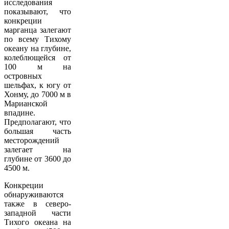
исследования
показывают, что
конкреции
марганца залегают
по всему Тихому
океану на глубине,
колеблющейся от
100 м на
островных
шельфах, к югу от
Хонму, до 7000 м в
Марианской
впадине.
Предполагают, что
большая часть
месторождений
залегает на
глубине от 3600 до
4500 м.
Конкреции
обнаруживаются
также в северо-
западной части
Тихого океана на