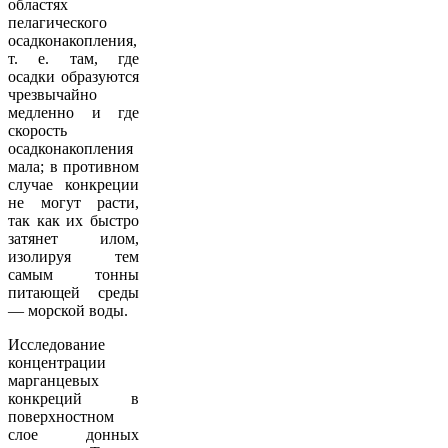
областях
пелагического
осадконакопления,
т. е. там, где
осадки образуются
чрезвычайно
медленно и где
скорость
осадконакопления
мала; в противном
случае конкреции
не могут расти,
так как их быстро
затянет илом,
изолируя тем
самым тонны
питающей среды
— морской воды.
Исследование
концентрации
марганцевых
конкреций в
поверхностном
слое донных