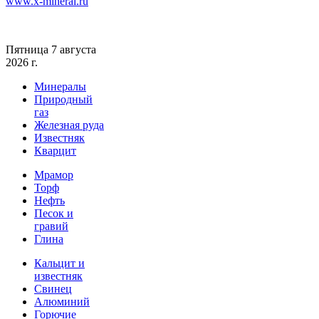
www.x-mineral.ru
Пятница 7 августа
2026 г.
Минералы
Природный
газ
Железная руда
Известняк
Кварцит
Мрамор
Торф
Нефть
Песок и
гравий
Глина
Кальцит и
известняк
Свинец
Алюминий
Горючие