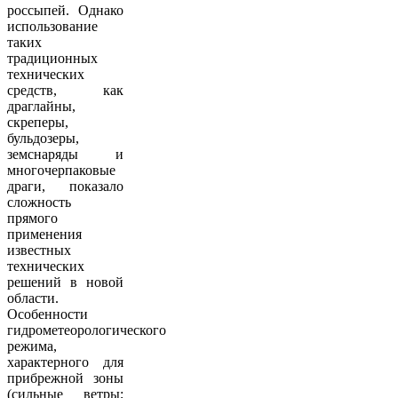
россыпей. Однако
использование
таких
традиционных
технических
средств, как
драглайны,
скреперы,
бульдозеры,
земснаряды и
многочерпаковые
драги, показало
сложность
прямого
применения
известных
технических
решений в новой
области.
Особенности
гидрометеорологического
режима,
характерного для
прибрежной зоны
(сильные ветры;