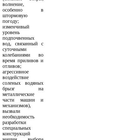
волнение,
особенно в
штормовую
погоду;
изменчивый
уровень
подпочвенных
вод, связанный с
суточными
колебаниями во
время приливов и
отливов;
агрессивное
воздействие
соленых водяных
брызг на
металлические
части машин и
механизмов),
вызвали
необходимость
разработки
специальных
конструкций
машин, выбора