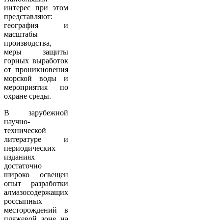
интерес при этом
представляют:
география и
масштабы
производства,
меры защиты
горных выработок
от проникновения
морской воды и
мероприятия по
охране среды.
В зарубежной
научно-
технической
литературе и
периодических
изданиях
достаточно
широко освещен
опыт разработки
алмазосодержащих
россыпных
месторождений в
пляжевой зоне на