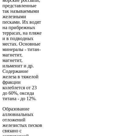
морские россыпи,
представленные
так называемыми
железными
песками. Их водят
на прибрежных
террасах, на пляже
и в подводных
местах. Основные
минералы - титан-
магнетит,
магнетит,
ильменит и др.
Содержание
железа в тяжелой
фракции
колеблется от 23
до 60%, оксида
титана - до 12%.
Образование
аллювиальных
отложений
железистых песков
связано с