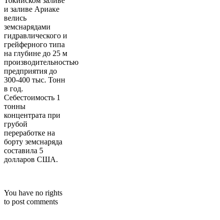
Токийском заливе
и заливе Ариаке
велись
земснарядами
гидравлического и
грейферного типа
на глубине до 25 м
производительностью
предприятия до
300-400 тыс. Тонн
в год.
Себестоимость 1
тонны
концентрата при
грубой
переработке на
борту земснаряда
составила 5
долларов США.
You have no rights
to post comments