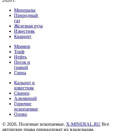
2026 г.
Минералы
Природный
газ
Железная руда
Известняк
Кварцит
Мрамор
Торф
Нефть
Песок и
гравий
Глина
Кальцит и
известняк
Свинец
Алюминий
Горючие
ископаемые
Олово
© 2026. Полезные ископаемые.
X-MINERAL.RU
Все
авторские права принадлежат их владельцам.