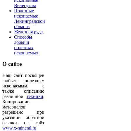
ископаемые
Венесуэлы
Полезные
ископаемые
Ленинградской
области
Железная руда
Способы
добычи
полезных
ископаемых
О
сайте
Наш сайт посвящен
любым полезным
ископаемым, а
также описанию
различной
техники
.
Копирование
материалов
разрешено при
указании обратной
ссылки на сайт
www.x-mineral.ru