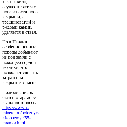
как правило,
осуществляется с
поверхности после
вскрыши, а
трещиноватый и
ржавый камень
удаляется в отвал.
Но в Италии
особенно ценные
породы добывают
из-под земли с
помощью горной
техники, что
позволяет снизить
затраты на
вскрытие запасов.
Полный список
статей о мраморе
вы найдете здесь:
https://www.x-
mineral.ru/poleznye-
iskopaemye/55-
mramor.html