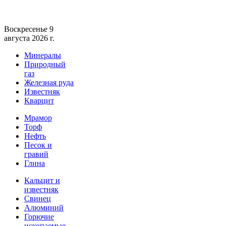
Воскресенье 9
августа 2026 г.
Минералы
Природный
газ
Железная руда
Известняк
Кварцит
Мрамор
Торф
Нефть
Песок и
гравий
Глина
Кальцит и
известняк
Свинец
Алюминий
Горючие
ископаемые