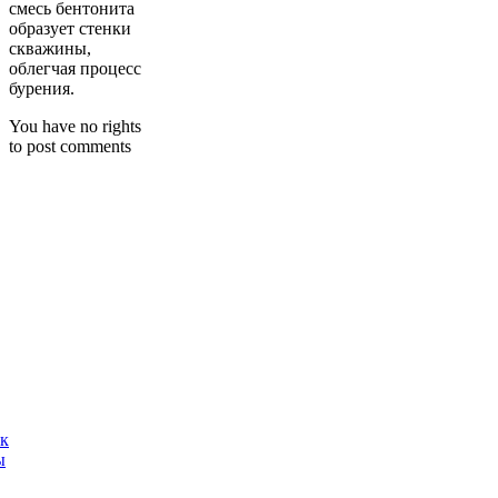
смесь бентонита
образует стенки
скважины,
облегчая процесс
бурения.
You have no rights
to post comments
ак
ы