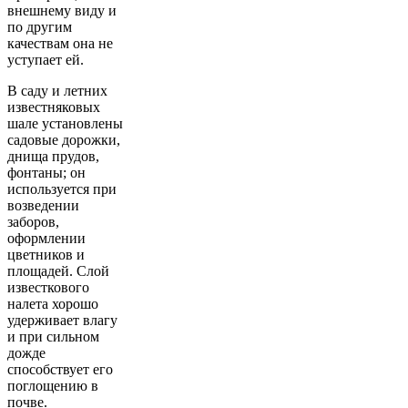
внешнему виду и
по другим
качествам она не
уступает ей.
В саду и летних
известняковых
шале установлены
садовые дорожки,
днища прудов,
фонтаны; он
используется при
возведении
заборов,
оформлении
цветников и
площадей. Слой
известкового
налета хорошо
удерживает влагу
и при сильном
дожде
способствует его
поглощению в
почве.