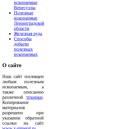
ископаемые
Венесуэлы
Полезные
ископаемые
Ленинградской
области
Железная руда
Способы
добычи
полезных
ископаемых
О
сайте
Наш сайт посвящен
любым полезным
ископаемым, а
также описанию
различной
техники
.
Копирование
материалов
разрешено при
указании обратной
ссылки на сайт
www.x-mineral.ru