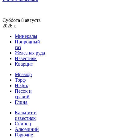
Суббота 8 августа
2026 г.
Минералы
Природный
газ
Железная руда
Известняк
Кварцит
Мрамор
Торф
Нефть
Песок и
гравий
Глина
Кальцит и
известняк
Свинец
Алюминий
Горючие