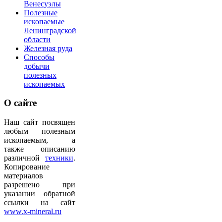
Венесуэлы
Полезные
ископаемые
Ленинградской
области
Железная руда
Способы
добычи
полезных
ископаемых
О
сайте
Наш сайт посвящен
любым полезным
ископаемым, а
также описанию
различной
техники
.
Копирование
материалов
разрешено при
указании обратной
ссылки на сайт
www.x-mineral.ru