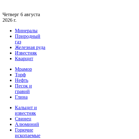
Четверг 6 августа
2026 г.
Минералы
Природный
газ
Железная руда
Известняк
Кварцит
Мрамор
Торф
Нефть
Песок и
гравий
Глина
Кальцит и
известняк
Свинец
Алюминий
Горючие
ископаемые