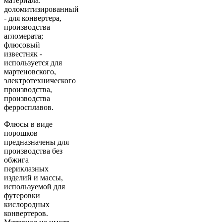
материала:
доломитизированный
- для конвертера,
производства
агломерата;
флюсовый
известняк -
используется для
мартеновского,
электротехнического
производства,
производства
ферросплавов.
Флюсы в виде
порошков
предназначены для
производства без
обжига
периклазных
изделий и массы,
используемой для
футеровки
кислородных
конвертеров.