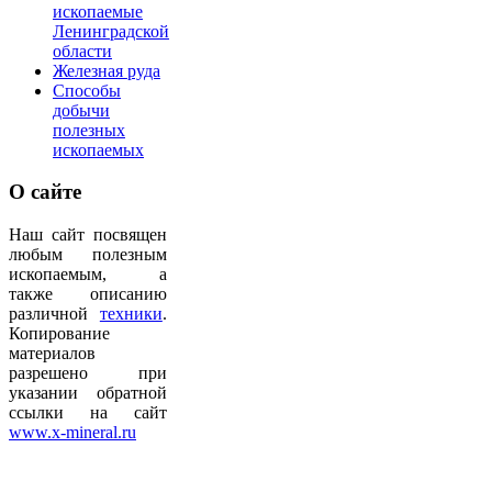
ископаемые
Ленинградской
области
Железная руда
Способы
добычи
полезных
ископаемых
О
сайте
Наш сайт посвящен
любым полезным
ископаемым, а
также описанию
различной
техники
.
Копирование
материалов
разрешено при
указании обратной
ссылки на сайт
www.x-mineral.ru