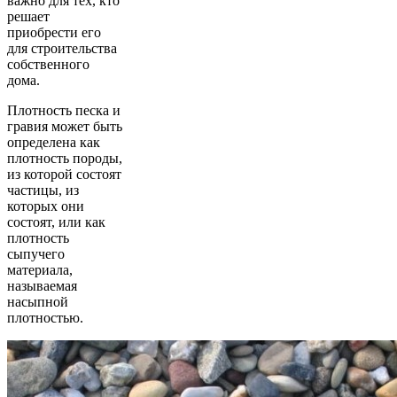
важно для тех, кто
решает
приобрести его
для строительства
собственного
дома.
Плотность песка и
гравия может быть
определена как
плотность породы,
из которой состоят
частицы, из
которых они
состоят, или как
плотность
сыпучего
материала,
называемая
насыпной
плотностью.