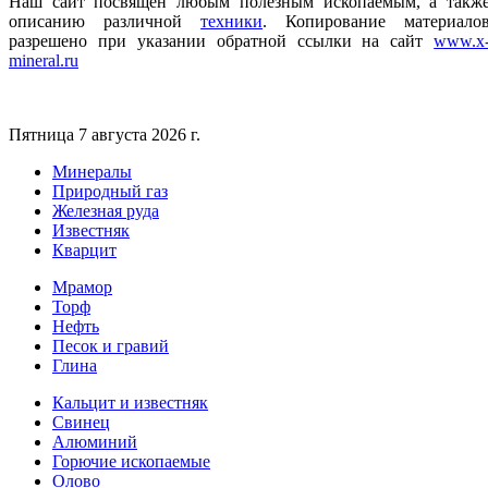
Наш сайт посвящен любым полезным ископаемым, а такж
описанию различной
техники
.
Копирование материало
разрешено при указании обратной ссылки на сайт
www.x
mineral.ru
Пятница 7 августа 2026 г.
Минералы
Природный газ
Железная руда
Известняк
Кварцит
Мрамор
Торф
Нефть
Песок и гравий
Глина
Кальцит и известняк
Свинец
Алюминий
Горючие ископаемые
Олово