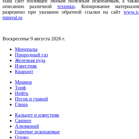
Наш сайт посвящен любым полезным ископаемым, а такж
описанию различной
техники
.
Копирование материало
разрешено при указании обратной ссылки на сайт
www.x
mineral.ru
Воскресенье 9 августа 2026 г.
Минералы
Природный газ
Железная руда
Известняк
Кварцит
Мрамор
Торф
Нефть
Песок и гравий
Глина
Кальцит и известняк
Свинец
Алюминий
Горючие ископаемые
Олово