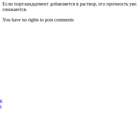
Если портландцемент добавляется в раствор, его прочность ув
снижаются.
You have no rights to post comments
ак
ы